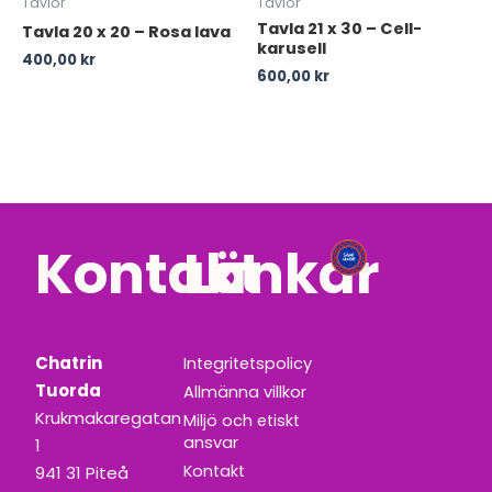
Tavlor
Tavlor
Tavla 21 x 30 – Cell-
Tavla 20 x 20 – Rosa lava
karusell
400,00
kr
600,00
kr
Kontakt
Länkar
Chatrin
Integritetspolicy
Tuorda
Allmänna villkor
Krukmakaregatan
Miljö och etiskt
ansvar
1
Kontakt
941 31 Piteå