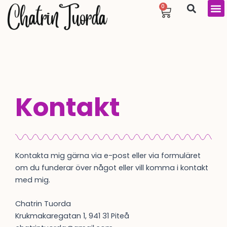
Hoppa
Varukorg
0
till
innehåll
Kontakt
Kontakta mig gärna via e-post eller via formuläret
om du funderar över något eller vill komma i kontakt
med mig.
Chatrin Tuorda
Krukmakaregatan 1, 941 31 Piteå