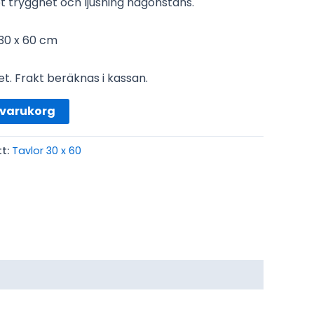
et trygghet och ljusning någonstans.
 30 x 60 cm
et.
Frakt beräknas i kassan.
i varukorg
tt:
Tavlor 30 x 60