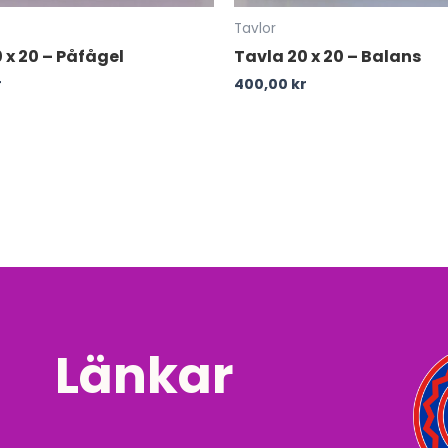
Tavlor
 x 20 – Påfågel
Tavla 20 x 20 – Balans
r
400,00
kr
Länkar