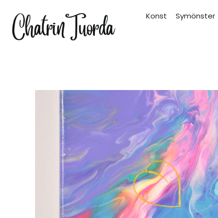
Hoppa
Konst
Symönster
till
innehåll