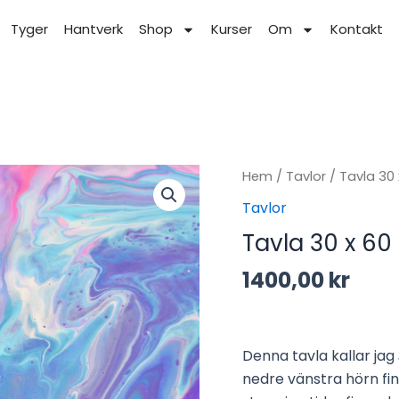
Tyger
Hantverk
Shop
Kurser
Om
Kontakt
Tavla
Hem
/
Tavlor
/ Tavla 30
30
Tavlor
x
Tavla 30 x 60
60
-
1400,00
kr
Stormigt
hav
mängd
Denna tavla kallar jag
nedre vänstra hörn fin