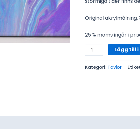
stormiga tider finns d
Original akrylmålning,
25 % moms ingår i pris
Lägg till 
Kategori:
Tavlor
Etike
ensioner (0)