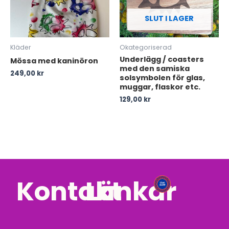
SLUT I LAGER
Kläder
Okategoriserad
Underlägg / coasters
Mössa med kaninöron
med den samiska
249,00
kr
solsymbolen för glas,
muggar, flaskor etc.
129,00
kr
Kontakt
Länkar