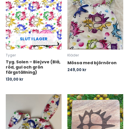
SLUT I LAGER
Tyger
Kläder
Tyg. Solen – Biejvve (Blå,
Mössa med björnöron
röd, gul och grön
249,00
kr
färgställning)
130,00
kr