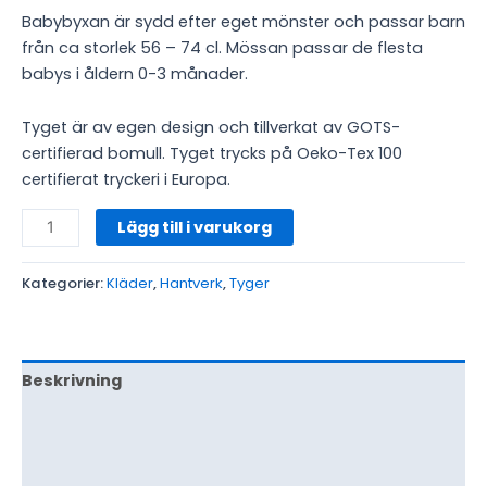
Babybyxan är sydd efter eget mönster och passar barn
från ca storlek 56 – 74 cl. Mössan passar de flesta
babys i åldern 0-3 månader.
Tyget är av egen design och tillverkat av GOTS-
certifierad bomull. Tyget trycks på Oeko-Tex 100
certifierat tryckeri i Europa.
Lägg till i varukorg
Kategorier:
Kläder
,
Hantverk
,
Tyger
Beskrivning
Ytterligare information
Recensioner (0)