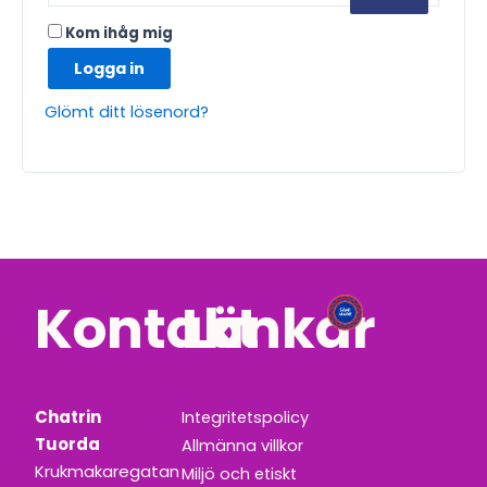
Kom ihåg mig
Logga in
Glömt ditt lösenord?
Kontakt
Länkar
Chatrin
Integritetspolicy
Tuorda
Allmänna villkor
Krukmakaregatan
Miljö och etiskt