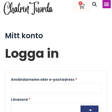
Hoppa
Varukorg
Obligatoriskt
Obligatoriskt
0
till
innehåll
Mitt konto
Logga in
Användarnamn eller e-postadress
*
Lösenord
*